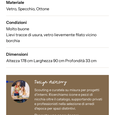
Materiale
Vetro, Specchio, Ottone
Condizioni
Molto buone
Lievi tracce di usura, vetro lievemente filato vicino
borchia
Dimensioni
Altezza 178 cm Larghezza 90 cm Profondità 33 cm
Design Advisory
Scouting e curatela su misura per progetti
Apri
Apri
Apri
Apri
d’interni. Ricerchiamo icone e pezzi di
immagine
immagine
immagine
immagine
a
a
a
a
nicchia oltre il catalogo, supportando privati
schermo
schermo
schermo
schermo
e professionisti nella selezione di arredi
intero
intero
intero
intero
d'epoca per spazi distintivi.