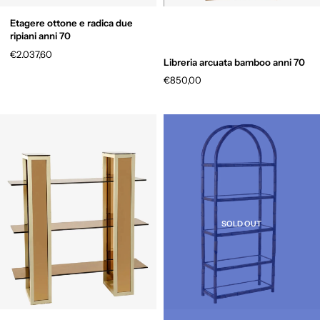
Etagere ottone e radica due
ripiani anni 70
€2.037,60
Libreria arcuata bamboo anni 70
€850,00
SOLD OUT