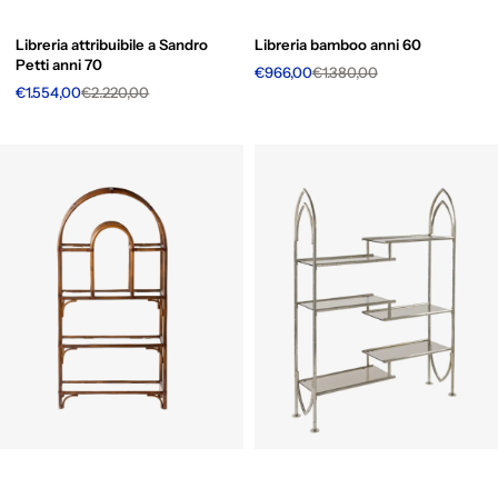
Libreria attribuibile a Sandro
Libreria bamboo anni 60
Petti anni 70
€966,00
€1.380,00
€1.554,00
€2.220,00