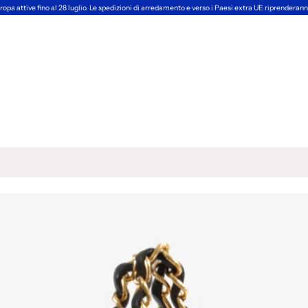
ropa attive fino al 28 luglio. Le spedizioni di arredamento e verso i Paesi extra UE riprendera