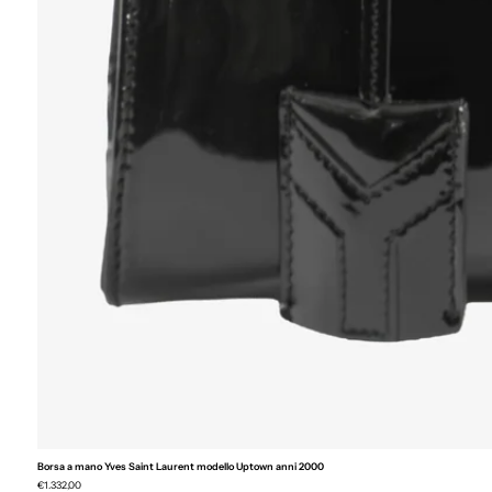
Borsa a mano Yves Saint Laurent modello Uptown anni 2000
€1.332,00