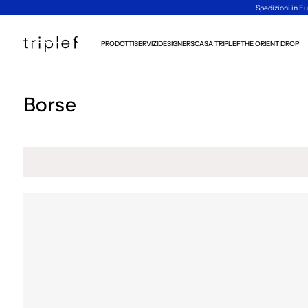
Spedizioni in Eu
PRODOTTI
SERVIZI
DESIGNERS
CASA TRIPLEF
THE ORIENT DROP
Borse