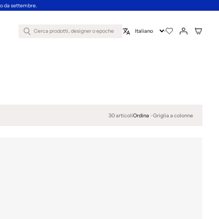
nno da settembre.
Cerca prodotti, designer o epoche
30 articoli
Ordina
Griglia a colonne