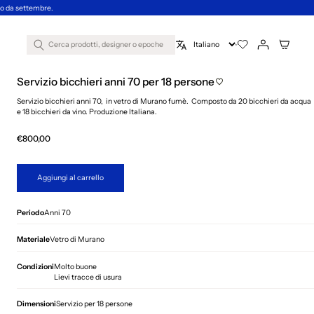
nno da settembre.
Cerca prodotti, designer o epoche
Servizio bicchieri anni 70 per 18 persone
Servizio bicchieri anni 70, in vetro di Murano fumè. Composto da 20 bicchieri da acqua
e 18 bicchieri da vino. Produzione Italiana.
€800,00
Aggiungi al carrello
Periodo
Anni 70
Materiale
Vetro di Murano
Condizioni
Molto buone
Lievi tracce di usura
Dimensioni
Servizio per 18 persone