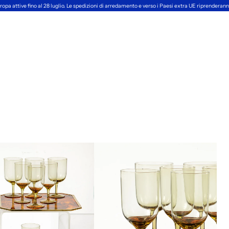
ropa attive fino al 28 luglio. Le spedizioni di arredamento e verso i Paesi extra UE riprendera