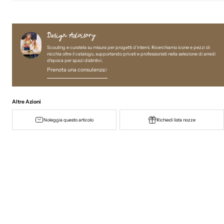
Design Advisory
Scouting e curatela su misura per progetti d’interni. Ricerchiamo icone e pezzi di
nicchia oltre il catalogo, supportando privati e professionisti nella selezione di arredi
d'epoca per spazi distintivi.
Prenota una consulenza
Altre Azioni
Noleggia questo articolo
Richiedi lista nozze