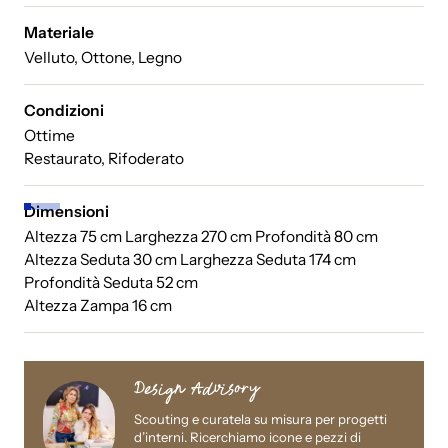
Materiale
Velluto, Ottone, Legno
Condizioni
Ottime
Restaurato, Rifoderato
Dimensioni
Altezza 75 cm Larghezza 270 cm Profondità 80 cm
Apri
Apri
Apri
Apri
Apri
immagine
immagine
immagine
immagine
immagine
Altezza Seduta 30 cm Larghezza Seduta 174 cm
a
a
a
a
a
Profondità Seduta 52 cm
schermo
schermo
schermo
schermo
schermo
intero
intero
intero
intero
intero
Altezza Zampa 16 cm
Design Advisory
Scouting e curatela su misura per progetti
d’interni. Ricerchiamo icone e pezzi di