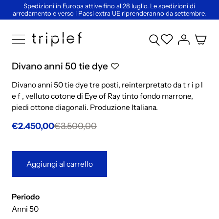
Spedizioni in Europa attive fino al 28 luglio. Le spedizioni di
arredamento e verso i Paesi extra UE riprenderanno da settembre.
Divano anni 50 tie dye
Divano anni 50 tie dye tre posti, reinterpretato da t r i p l
e f , velluto cotone di Eye of Ray tinto fondo marrone,
piedi ottone diagonali. Produzione Italiana.
€2.450,00
€3.500,00
Aggiungi al carrello
Periodo
Anni 50