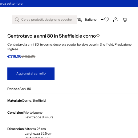
nno da settembre.
Cerca prodotti, designer o epoche
Centrotavola anni 80 in Sheffield e corno
Centrotavola anni 80, in corno, decoro a scudo, bordo e base in Sheffield. Produzione
Inglese.
€316,96
€452,80
Aggiungi al carrello
Periodo
Anni 80
Materiale
Corno, Sheffield
Condizioni
Molto buone
Lievi tracce di usura
Dimensioni
Altezza 26 cm
Larghezza 35,5 cm