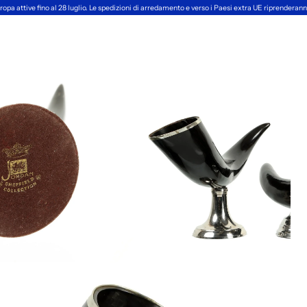
ropa attive fino al 28 luglio. Le spedizioni di arredamento e verso i Paesi extra UE riprendera