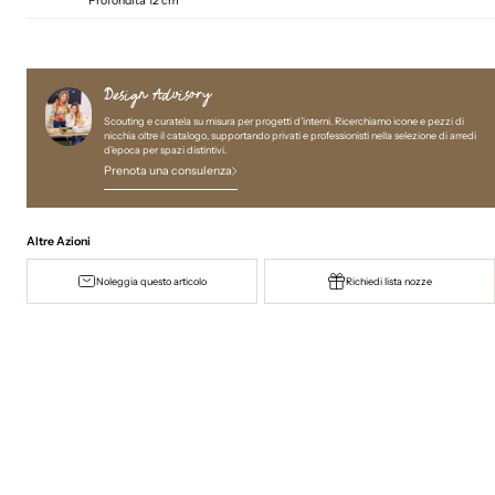
Profondità 12 cm
Design Advisory
Scouting e curatela su misura per progetti d’interni. Ricerchiamo icone e pezzi di
nicchia oltre il catalogo, supportando privati e professionisti nella selezione di arredi
d'epoca per spazi distintivi.
Prenota una consulenza
Altre Azioni
Noleggia questo articolo
Richiedi lista nozze