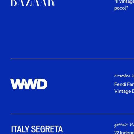
"Il vinta
poco)"
novembre 2
Fendi Fa
Vintage D
gennaio 20
22 Indep