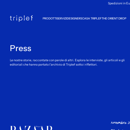
Spedizioni in Eu
PRODOTTI
SERVIZI
DESIGNERS
CASA TRIPLEF
THE ORIENT DROP
Press
Le nostre storie, raccontate con parole di altri. Esplora le interviste, gli articoli e gli
editoriali che hanno portato l’archivio di Triplef sotto i riflettori.
novembre 2