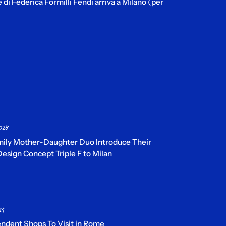
ge di Federica Formilli Fendi arriva a Milano (per
025
mily Mother-Daughter Duo Introduce Their
esign Concept Triple F to Milan
24
endent Shops To Visit in Rome