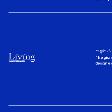
maggio 202
“Tre gior
design e 