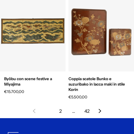
Byōbu con scene festive a
Coppia scatole Bunko e
Miyajima
suzuribako in lacca maki in stile
Korin
€15.700,00
€5.500,00
1
2
…
42