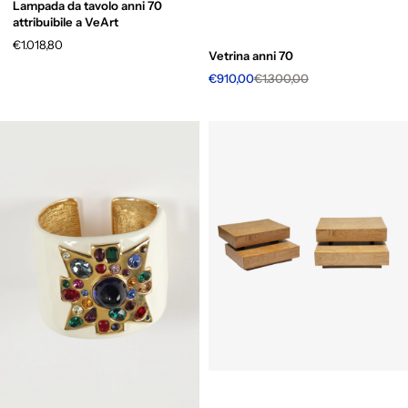
Lampada da tavolo anni 70
attribuibile a VeArt
€1.018,80
Vetrina anni 70
€910,00
€1.300,00