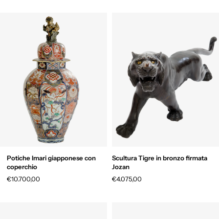
Potiche Imari giapponese con
Scultura Tigre in bronzo firmata
coperchio
Jozan
€10.700,00
€4.075,00