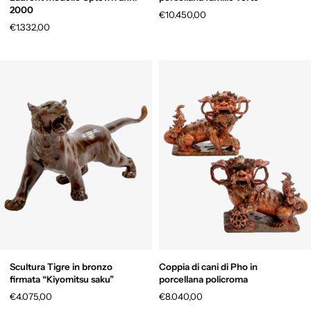
2000
€10.450,00
€1.332,00
Scultura Tigre in bronzo
Coppia di cani di Pho in
firmata “Kiyomitsu saku”
porcellana policroma
€4.075,00
€8.040,00