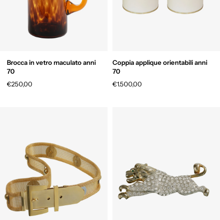
Brocca in vetro maculato anni
Coppia applique orientabili anni
70
70
€250,00
€1.500,00